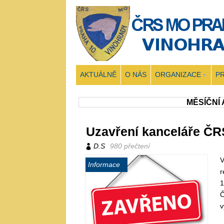
AKTUÁLNĚ
O NÁS
ORGANIZACE
P
▼
MĚSÍČNÍ 
Uzavření kanceláře ČR
D.S
980 přečtení
V
Informace
r
1
Č
v