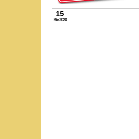
15
Bře 2020