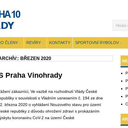
RO ČLENY
REVÍRY
KONTAKTY
SPORTOVNÍ RYBOLOV
▼
▼
▼
ARCHÍV::
BŘEZEN 2020
NE
P
S Praha Vinohrady
P
P
ážení zákazníci, Ve vazbě na rozhodnutí Vlády České
P
epubliky v souvislosti s Vládním usnesením č. 194 ze dne
O
2. března 2020 o vyhlášení Nouzového stavu pro území
eské republiky z důvodu ohrožení zdraví s prokázáním
ýskytu koronaviru CoV-2 na území České
AR